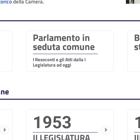
torico
della Camera.
Parlamento in
B
seduta comune
s
I Resoconti e gli Atti dalla I
Legislatura ad oggi
ane
1953
II LEGISLATURA
I